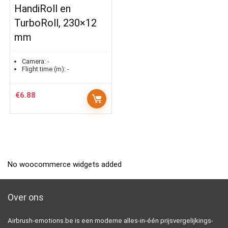
HandiRoll en
TurboRoll, 230×12
mm
Camera:
-
Flight time (m):
-
€
6.88
No woocommerce widgets added
Over ons
Airbrush-emotions.be is een moderne alles-in-één prijsvergelijkings-