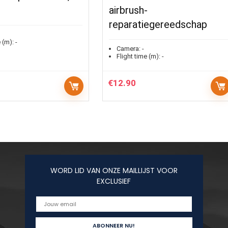
airbrush-
reparatiegereedschap
 (m):
-
Camera:
-
Flight time (m):
-
€
12.90
WORD LID VAN ONZE MAILLIJST VOOR
EXCLUSIEF