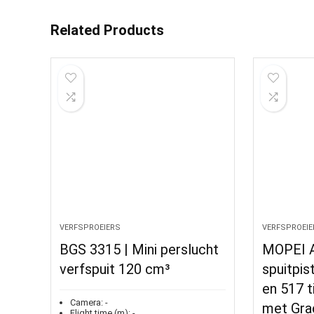
Related Products
VERFSPROEIERS
VERFSPROEIE
BGS 3315 | Mini perslucht
MOPEI A
verfspuit 120 cm³
spuitpis
en 517 t
Camera:
-
met Grac
Flight time (m):
-