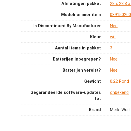
Afmetingen pakket
‎28 x 23.8 
Modelnummer item
‎08915020
Is Discontinued By Manufacturer
‎Nee
Kleur
‎wit
Aantal items in pakket
‎3
Batterijen inbegrepen?
‎Nee
Batterijen vereist?
‎Nee
Gewicht
‎0.22 Pond
Gegarandeerde software-updates
‎onbekend
tot
Brand
Merk: Würt