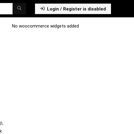
Login / Register is disabled
No woocommerce widgets added
p,
k