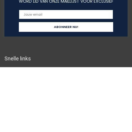
WORD LID VAN ONZE MAILLIJST VOOR EXCLUSIEF
Snelle links
Home
Overzicht
Alles winkelen
Blogs
Onze webshops
Adverteren
Verklaringen