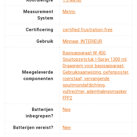
Koordlengte
‎1.5 Meter
Measurement
‎Metric
System
Certificering
‎certified frustration-free
Gebruik
‎Minnaar, INTERIEUR
‎Basisapparaat W 450,
Spuitopzetstuk I-Spray 1300 ml,
Draagriem voor basisapparaat,
Meegeleverde
Gebruiksaanwijzing, oefenposter,
componenten
roerstaaf, vervangende
spuitmondafdichting,
vultrechter, ademhalingsmasker
FFP2
Batterijen
‎Nee
inbegrepen?
Batterijen vereist?
‎Nee