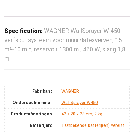
Specification:
WAGNER WallSprayer W 450
verfspuitsysteem voor muur/latexverven, 15
m²-10 min, reservoir 1300 ml, 460 W, slang 1,8
m
Fabrikant
‎WAGNER
Onderdeelnummer
‎Wall Sprayer W450
Productafmetingen
‎42 x 20 x 28 cm; 2 kg
Batterijen:
‎1 Onbekende batterij(en) vereist.