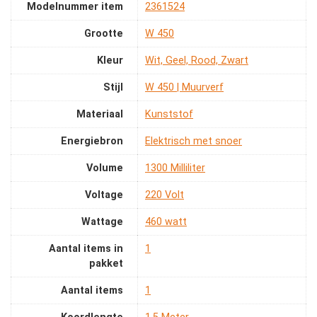
Modelnummer item
‎2361524
Grootte
‎W 450
Kleur
‎Wit, Geel, Rood, Zwart
Stijl
‎W 450 | Muurverf
Materiaal
‎Kunststof
Energiebron
‎Elektrisch met snoer
Volume
‎1300 Milliliter
Voltage
‎220 Volt
Wattage
‎460 watt
Aantal items in
‎1
pakket
Aantal items
‎1