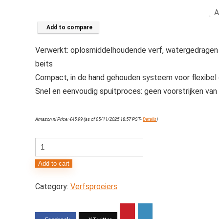
A
Add to compare
Verwerkt: oplosmiddelhoudende verf, watergedragen ve
beits
Compact, in de hand gehouden systeem voor flexibel 
Snel en eenvoudig spuitproces: geen voorstrijken va
Amazon.nl Price:
€
45.99
(as of 05/11/2025 18:57 PST-
Details
)
WAGNER
verfspuitsysteem
Add to cart
W
95
Category:
Verfsproeiers
voor
oplosmiddelhoudende