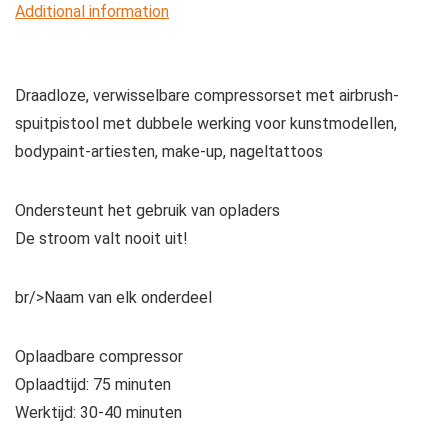
Additional information
kunstmodel
Body
Paint
Draadloze, verwisselbare compressorset met airbrush-
Artist
spuitpistool met dubbele werking voor kunstmodellen,
Make-
bodypaint-artiesten, make-up, nageltattoos
up
Nageltattoos
Ondersteunt het gebruik van opladers
voor
De stroom valt nooit uit!
binnen-
en
br/>Naam van elk onderdeel
buitenmuren,
plafond,
vennen
Oplaadbare compressor
quantity
Oplaadtijd: 75 minuten
Werktijd: 30-40 minuten