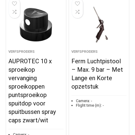
VERFSPROEIERS
VERFSPROEIERS
AUPROTEC 10 x
Ferm Luchtpistool
sproeikop
– Max. 9 bar – Met
vervanging
Lange en Korte
sproeikoppen
opzetstuk
puntsproeikop
Camera:
-
spuitdop voor
Flight time (m):
-
spuitbussen spray
caps zwart/wit
Camera:
-