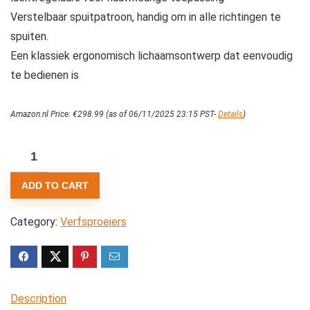
Verstelbaar spuitpatroon, handig om in alle richtingen te
spuiten.
Een klassiek ergonomisch lichaamsontwerp dat eenvoudig
te bedienen is
Amazon.nl Price:
€
298.99
(as of 06/11/2025 23:15 PST-
Details
)
Verfspuit
Draadloze
ADD TO CART
verwisselbare
compressorset
Category:
Verfsproeiers
met
dubbelwerkende
airbrush-
spuitpistool
Description
voor