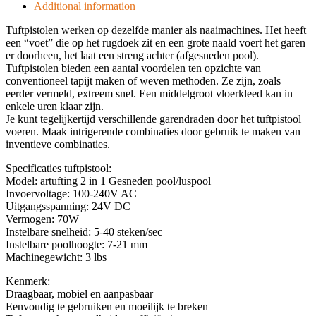
Additional information
Tuftpistolen werken op dezelfde manier als naaimachines. Het heeft
een “voet” die op het rugdoek zit en een grote naald voert het garen
er doorheen, het laat een streng achter (afgesneden pool).
Tuftpistolen bieden een aantal voordelen ten opzichte van
conventioneel tapijt maken of weven methoden. Ze zijn, zoals
eerder vermeld, extreem snel. Een middelgroot vloerkleed kan in
enkele uren klaar zijn.
Je kunt tegelijkertijd verschillende garendraden door het tuftpistool
voeren. Maak intrigerende combinaties door gebruik te maken van
inventieve combinaties.
Specificaties tuftpistool:
Model: artufting 2 in 1 Gesneden pool/luspool
Invoervoltage: 100-240V AC
Uitgangsspanning: 24V DC
Vermogen: 70W
Instelbare snelheid: 5-40 steken/sec
Instelbare poolhoogte: 7-21 mm
Machinegewicht: 3 lbs
Kenmerk:
Draagbaar, mobiel en aanpasbaar
Eenvoudig te gebruiken en moeilijk te breken