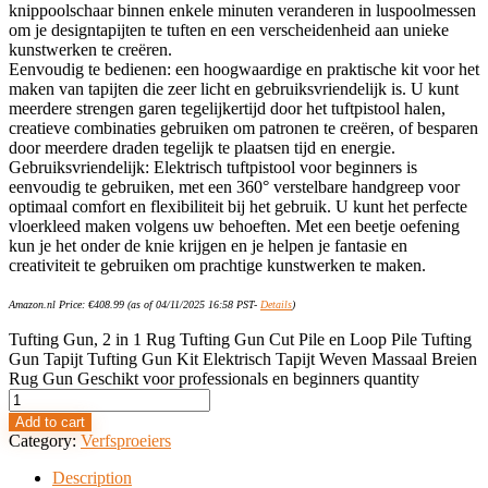
knippoolschaar binnen enkele minuten veranderen in luspoolmessen
om je designtapijten te tuften en een verscheidenheid aan unieke
kunstwerken te creëren.
Eenvoudig te bedienen: een hoogwaardige en praktische kit voor het
maken van tapijten die zeer licht en gebruiksvriendelijk is. U kunt
meerdere strengen garen tegelijkertijd door het tuftpistool halen,
creatieve combinaties gebruiken om patronen te creëren, of besparen
door meerdere draden tegelijk te plaatsen tijd en energie.
Gebruiksvriendelijk: Elektrisch tuftpistool voor beginners is
eenvoudig te gebruiken, met een 360° verstelbare handgreep voor
optimaal comfort en flexibiliteit bij het gebruik. U kunt het perfecte
vloerkleed maken volgens uw behoeften. Met een beetje oefening
kun je het onder de knie krijgen en je helpen je fantasie en
creativiteit te gebruiken om prachtige kunstwerken te maken.
Amazon.nl Price:
€
408.99
(as of 04/11/2025 16:58 PST-
Details
)
Tufting Gun, 2 in 1 Rug Tufting Gun Cut Pile en Loop Pile Tufting
Gun Tapijt Tufting Gun Kit Elektrisch Tapijt Weven Massaal Breien
Rug Gun Geschikt voor professionals en beginners quantity
Add to cart
Category:
Verfsproeiers
Description