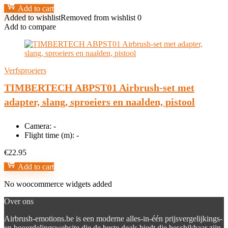
Add to cart
Added to wishlist
Removed from wishlist
0
Add to compare
Verfsproeiers
TIMBERTECH ABPST01 Airbrush-set met
adapter, slang, sproeiers en naalden, pistool
Camera:
-
Flight time (m):
-
€
22.95
Add to cart
No woocommerce widgets added
Over ons
Airbrush-emotions.be is een moderne alles-in-één prijsvergelijkings-
en beoordelingswebsite die de beste deals biedt die beschikbaar zijn