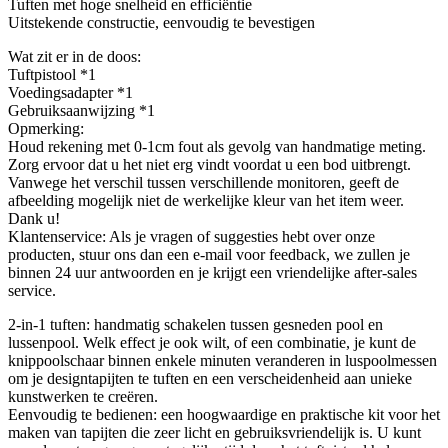
Tuften met hoge snelheid en efficiëntie
Uitstekende constructie, eenvoudig te bevestigen
Wat zit er in de doos:
Tuftpistool *1
Voedingsadapter *1
Gebruiksaanwijzing *1
Opmerking:
Houd rekening met 0-1cm fout als gevolg van handmatige meting.
Zorg ervoor dat u het niet erg vindt voordat u een bod uitbrengt.
Vanwege het verschil tussen verschillende monitoren, geeft de
afbeelding mogelijk niet de werkelijke kleur van het item weer.
Dank u!
Klantenservice: Als je vragen of suggesties hebt over onze
producten, stuur ons dan een e-mail voor feedback, we zullen je
binnen 24 uur antwoorden en je krijgt een vriendelijke after-sales
service.
2-in-1 tuften: handmatig schakelen tussen gesneden pool en
lussenpool. Welk effect je ook wilt, of een combinatie, je kunt de
knippoolschaar binnen enkele minuten veranderen in luspoolmessen
om je designtapijten te tuften en een verscheidenheid aan unieke
kunstwerken te creëren.
Eenvoudig te bedienen: een hoogwaardige en praktische kit voor het
maken van tapijten die zeer licht en gebruiksvriendelijk is. U kunt