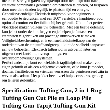
meerdere strengen garen tegelijkertijd door het tuftpistool halen,
creatieve combinaties gebruiken om patronen te creëren, of besparen
door meerdere draden tegelijk te plaatsen tijd en energie.
Gebruiksvriendelijk: Elektrisch tuftpistool voor beginners is
eenvoudig te gebruiken, met een 360° verstelbare handgreep voor
optimaal comfort en flexibiliteit bij het gebruik. U kunt het perfecte
vloerkleed maken volgens uw behoeften. Met een beetje oefening
kun je het onder de knie krijgen en je helpen je fantasie en
creativiteit te gebruiken om prachtige kunstwerken te maken.
Veiligheidsbescherming: er is een snelheidsinstelknop aan de
onderkant van de tapijttufthandgreep, u kunt de snelheid aanpassen
aan uw behoeften. Elektrisch tuftpistool is uitvoerig getest en
uitgerust met kortsluit-, overspannings- en
overstroombeveiligingssystemen.
Perfect cadeau: je kunt een elektrisch tapijttufpistool maken voor
eigen gebruik of als een zelfgemaakt cadeau, of je kunt je moeder,
dochter, familieleden en vrienden verrassen die geïnteresseerd zijn in
weven als cadeau. Het pakket bevat veel hulpaccessoires, genoeg
om te leren gebruiken.
Specification:
Tufting Gun, 2 in 1 Rug
Tufting Gun Cut Pile en Loop Pile
Tufting Gun Tapijt Tufting Gun Kit