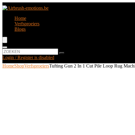
Home
Verfsproeiers
Blogs
Login / Register is disabled
Home
Shop
Verfsproeiers
Tufting Gun 2 In 1 Cut Pile Loop Rug Machi