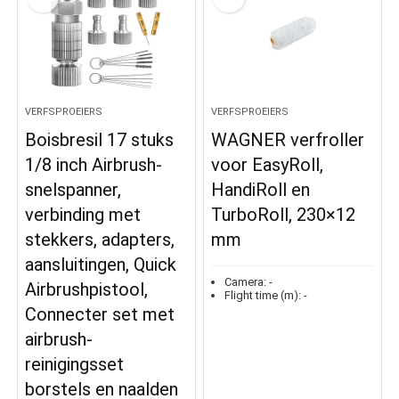
VERFSPROEIERS
VERFSPROEIERS
Boisbresil 17 stuks
WAGNER verfroller
1/8 inch Airbrush-
voor EasyRoll,
snelspanner,
HandiRoll en
verbinding met
TurboRoll, 230×12
stekkers, adapters,
mm
aansluitingen, Quick
Camera:
-
Airbrushpistool,
Flight time (m):
-
Connecter set met
airbrush-
reinigingsset
borstels en naalden