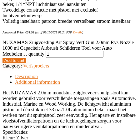
beker, 1/4 “NPT luchtinlaat snel aansluiten
Tweedelige constructie met pistool met exclusief
luchtventielontwerp
Volledig instelbaar: patroon breedte verstelbaar, stroom instelbaar
Amazon.nl Price:
€
24.08
(as of 06/11/2025 05:24 PST-
Details
)
NUZAMAS Zuigvoeding Air Spray Verf Gun 2.0mm Rvs Nozzle
1000 ml Capaciteit Airbrush Schilderen Tool voor Auto
Meubelen… quantity
Add to cart
Category:
Verfsproeiers
Description
Additional information
Het NUZAMAS 2.0mm mondstuk zuigtoevoer spuitpistool kan
worden gebruikt voor verschillende toepassingen zoals Automotive,
Industrial, Marine en Wood Working. De lichtgewicht aluminium
pistool uit één stuk met 33 oz./1.0L aluminium beker maakt het
werken met dit spuitpistool zeer eenvoudig. Het aparte en instelbare
vloeistofventilatorpatroon en de luchtregelingen zorgen voor
nauwkeurigere ventilatorpatronen en minder afval.
Specificaties:
Kleur: Zilver