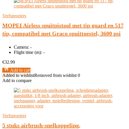
Verfsproeiers
MOPEI Airless spuitpistool met tip guard en 517
tip, compatibel met Graco spuittoestel, 3600 psi
Camera:
-
Flight time (m):
-
€
32.99
Add to cart
Added to wishlist
Removed from wishlist
0
Add to compare
Verfsproeiers
5 stuks airbrush-snelkoppeling,