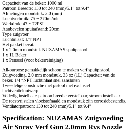
Capaciteit van de beker: 1000 ml
Patroon Breedte: 130 tot 240 (mm)/5.1″ tot 9.4″
Afmetingen mondstuk: 2.0 (mm)
Luchtverbruik: 75 ~ 270ml/min
Werkdruk: 43 ~ 72PSI
Aanbevelen spuitafstand: 20cm
Type zuigvoer
Luchtinlaat: 1/4″NPT
Het pakket bevat:
1 x 2.0mm mondstuk NUZAMAS spuitpistool
1 x 1L Beker
1 x Penseel (voor bekerreiniging)
All-purpose gemakkelijk schoon te maken verf spuitpistool,
Zuigvoeding, 2,0 mm mondstuk, 33 oz (1L) Capaciteit van de
beker, 1/4 “NPT luchtinlaat snel aansluiten
Tweedelige constructie met pistool met exclusief
luchtventielontwerp
Volledig instelbaar: patroon breedte verstelbaar, stroom instelbaar
De roestvrijstalen vloeistofnaald en mondstuk zijn corrosiebestendig
Ventilatorpatroon: 130 tot 240 (mm)/5.1″ tot 9.4”
Specification:
NUZAMAS Zuigvoeding
Air Spray Verf Gun 2.0mm Rvs Nozzle