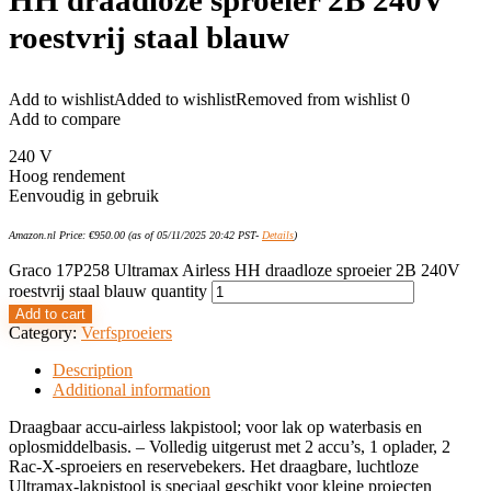
HH draadloze sproeier 2B 240V
roestvrij staal blauw
Add to wishlist
Added to wishlist
Removed from wishlist
0
Add to compare
240 V
Hoog rendement
Eenvoudig in gebruik
Amazon.nl Price:
€
950.00
(as of 05/11/2025 20:42 PST-
Details
)
Graco 17P258 Ultramax Airless HH draadloze sproeier 2B 240V
roestvrij staal blauw quantity
Add to cart
Category:
Verfsproeiers
Description
Additional information
Draagbaar accu-airless lakpistool; voor lak op waterbasis en
oplosmiddelbasis. – Volledig uitgerust met 2 accu’s, 1 oplader, 2
Rac-X-sproeiers en reservebekers. Het draagbare, luchtloze
Ultramax-lakpistool is speciaal geschikt voor kleine projecten