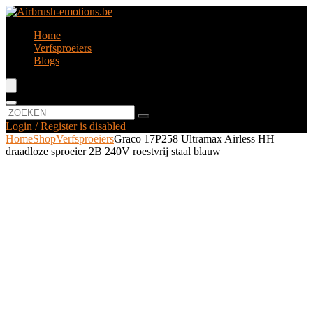
Home
Verfsproeiers
Blogs
Login / Register is disabled
Home
Shop
Verfsproeiers
Graco 17P258 Ultramax Airless HH
draadloze sproeier 2B 240V roestvrij staal blauw