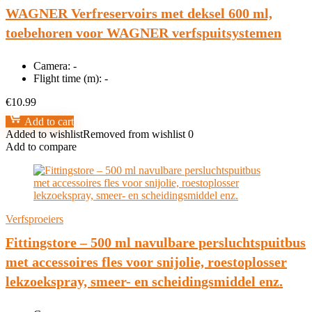
WAGNER Verfreservoirs met deksel 600 ml,
toebehoren voor WAGNER verfspuitsystemen
Camera:
-
Flight time (m):
-
€
10.99
Add to cart
Added to wishlist
Removed from wishlist
0
Add to compare
Verfsproeiers
Fittingstore – 500 ml navulbare persluchtspuitbus
met accessoires fles voor snijolie, roestoplosser
lekzoekspray, smeer- en scheidingsmiddel enz.