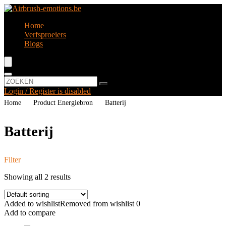
Home
Verfsproeiers
Blogs
Login / Register is disabled
Home
Product Energiebron
‎Batterij
‎Batterij
Filter
Showing all 2 results
Added to wishlist
Removed from wishlist
0
Add to compare