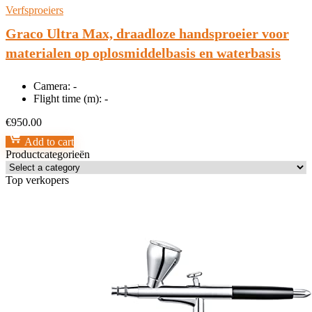
Verfsproeiers
Graco Ultra Max, draadloze handsproeier voor
materialen op oplosmiddelbasis en waterbasis
Camera:
-
Flight time (m):
-
€
950.00
Add to cart
Productcategorieën
Top verkopers