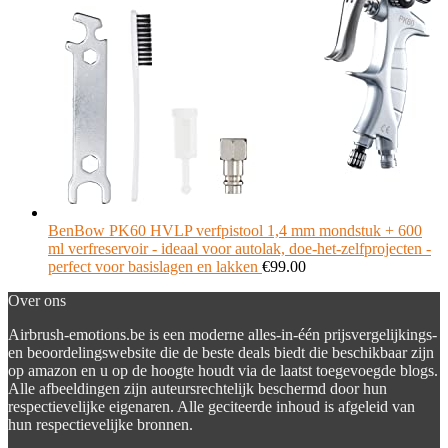
BenBow PK60 HVLP verfpistool 1,4 mm mondstuk + 600
ml verfreservoir - ideaal voor autolak, doe-het-zelfprojecten -
perfect voor basislagen en lakken
€
99.00
Over ons
Airbrush-emotions.be is een moderne alles-in-één prijsvergelijkings-
en beoordelingswebsite die de beste deals biedt die beschikbaar zijn
op amazon en u op de hoogte houdt via de laatst toegevoegde blogs.
Alle afbeeldingen zijn auteursrechtelijk beschermd door hun
respectievelijke eigenaren. Alle geciteerde inhoud is afgeleid van
hun respectievelijke bronnen.