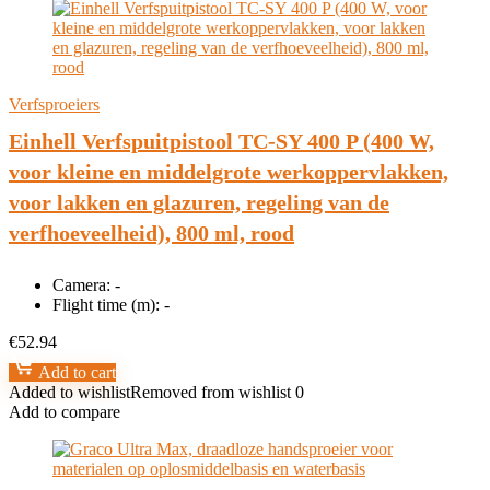
Verfsproeiers
Einhell Verfspuitpistool TC-SY 400 P (400 W,
voor kleine en middelgrote werkoppervlakken,
voor lakken en glazuren, regeling van de
verfhoeveelheid), 800 ml, rood
Camera:
-
Flight time (m):
-
€
52.94
Add to cart
Added to wishlist
Removed from wishlist
0
Add to compare