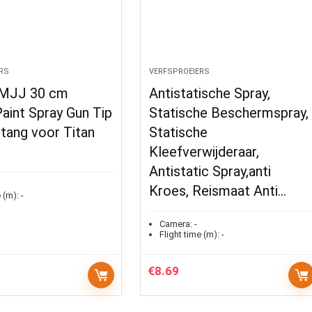
RS
VERFSPROEIERS
sMJJ 30 cm
Antistatische Spray,
Paint Spray Gun Tip
Statische Beschermspray,
tang voor Titan
Statische
Kleefverwijderaar,
Antistatic Spray,anti
Kroes, Reismaat Anti…
 (m):
-
Camera:
-
Flight time (m):
-
€
8.69