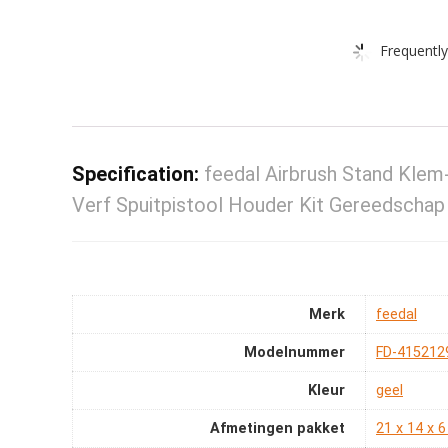
Frequently
Specification:
feedal Airbrush Stand Klem
Verf Spuitpistool Houder Kit Gereedschap
Merk
‎feedal
Modelnummer
‎FD-415212
Kleur
‎geel
Afmetingen pakket
‎21 x 14 x