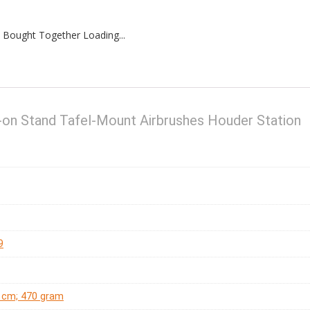
 Bought Together Loading...
-on Stand Tafel-Mount Airbrushes Houder Station
9
 6 cm; 470 gram