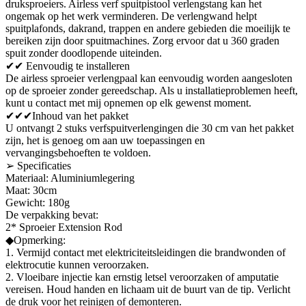
druksproeiers. Airless verf spuitpistool verlengstang kan het
ongemak op het werk verminderen. De verlengwand helpt
spuitplafonds, dakrand, trappen en andere gebieden die moeilijk te
bereiken zijn door spuitmachines. Zorg ervoor dat u 360 graden
spuit zonder doodlopende uiteinden.
✔✔ Eenvoudig te installeren
De airless sproeier verlengpaal kan eenvoudig worden aangesloten
op de sproeier zonder gereedschap. Als u installatieproblemen heeft,
kunt u contact met mij opnemen op elk gewenst moment.
✔✔✔Inhoud van het pakket
U ontvangt 2 stuks verfspuitverlengingen die 30 cm van het pakket
zijn, het is genoeg om aan uw toepassingen en
vervangingsbehoeften te voldoen.
➢ Specificaties
Materiaal: Aluminiumlegering
Maat: 30cm
Gewicht: 180g
De verpakking bevat:
2* Sproeier Extension Rod
◆Opmerking:
1. Vermijd contact met elektriciteitsleidingen die brandwonden of
elektrocutie kunnen veroorzaken.
2. Vloeibare injectie kan ernstig letsel veroorzaken of amputatie
vereisen. Houd handen en lichaam uit de buurt van de tip. Verlicht
de druk voor het reinigen of demonteren.