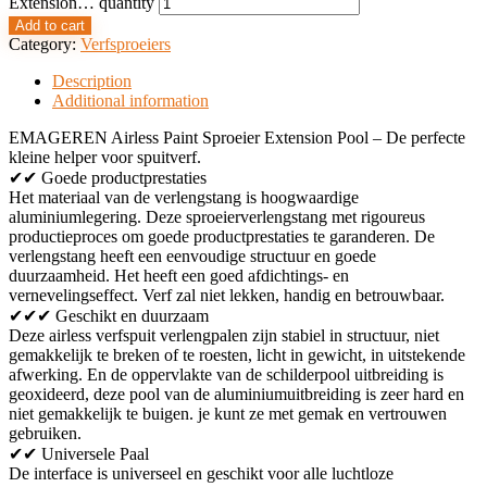
Extension… quantity
Add to cart
Category:
Verfsproeiers
Description
Additional information
EMAGEREN Airless Paint Sproeier Extension Pool – De perfecte
kleine helper voor spuitverf.
✔✔ Goede productprestaties
Het materiaal van de verlengstang is hoogwaardige
aluminiumlegering. Deze sproeierverlengstang met rigoureus
productieproces om goede productprestaties te garanderen. De
verlengstang heeft een eenvoudige structuur en goede
duurzaamheid. Het heeft een goed afdichtings- en
vernevelingseffect. Verf zal niet lekken, handig en betrouwbaar.
✔✔✔ Geschikt en duurzaam
Deze airless verfspuit verlengpalen zijn stabiel in structuur, niet
gemakkelijk te breken of te roesten, licht in gewicht, in uitstekende
afwerking. En de oppervlakte van de schilderpool uitbreiding is
geoxideerd, deze pool van de aluminiumuitbreiding is zeer hard en
niet gemakkelijk te buigen. je kunt ze met gemak en vertrouwen
gebruiken.
✔✔ Universele Paal
De interface is universeel en geschikt voor alle luchtloze