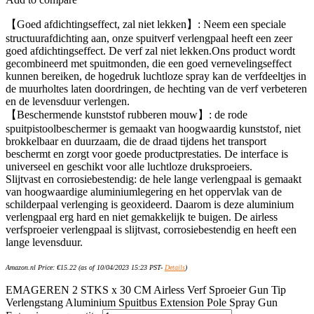
【Goed afdichtingseffect, zal niet lekken】: Neem een speciale
structuurafdichting aan, onze spuitverf verlengpaal heeft een zeer
goed afdichtingseffect. De verf zal niet lekken.Ons product wordt
gecombineerd met spuitmonden, die een goed vernevelingseffect
kunnen bereiken, de hogedruk luchtloze spray kan de verfdeeltjes in
de muurholtes laten doordringen, de hechting van de verf verbeteren
en de levensduur verlengen.
【Beschermende kunststof rubberen mouw】: de rode
spuitpistoolbeschermer is gemaakt van hoogwaardig kunststof, niet
brokkelbaar en duurzaam, die de draad tijdens het transport
beschermt en zorgt voor goede productprestaties. De interface is
universeel en geschikt voor alle luchtloze druksproeiers.
Slijtvast en corrosiebestendig: de hele lange verlengpaal is gemaakt
van hoogwaardige aluminiumlegering en het oppervlak van de
schilderpaal verlenging is geoxideerd. Daarom is deze aluminium
verlengpaal erg hard en niet gemakkelijk te buigen. De airless
verfsproeier verlengpaal is slijtvast, corrosiebestendig en heeft een
lange levensduur.
Amazon.nl Price:
€
15.22
(as of 10/04/2023 15:23 PST-
Details
)
EMAGEREN 2 STKS x 30 CM Airless Verf Sproeier Gun Tip
Verlengstang Aluminium Spuitbus Extension Pole Spray Gun