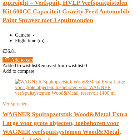
aqxreight – Verfspuit, HVLP Verfspuitpistolen
Kit 600CC Capaciteit Gravity Feed Automobile
Paint Sprayer met 3 spuitmonden
Camera:
-
Flight time (m):
-
€
36.81
Add to cart
Added to wishlist
Removed from wishlist
0
Add to compare
Verfsproeiers
WAGNER Spuitopzetstuk Wood&Metal Extra
Large voor grote objecten, toebehoren voor
WAGNER verfspuitsystemen Wood&Metal,