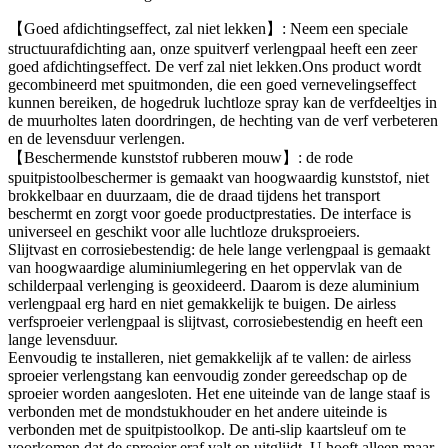
【Goed afdichtingseffect, zal niet lekken】: Neem een speciale
structuurafdichting aan, onze spuitverf verlengpaal heeft een zeer
goed afdichtingseffect. De verf zal niet lekken.Ons product wordt
gecombineerd met spuitmonden, die een goed vernevelingseffect
kunnen bereiken, de hogedruk luchtloze spray kan de verfdeeltjes in
de muurholtes laten doordringen, de hechting van de verf verbeteren
en de levensduur verlengen.
【Beschermende kunststof rubberen mouw】: de rode
spuitpistoolbeschermer is gemaakt van hoogwaardig kunststof, niet
brokkelbaar en duurzaam, die de draad tijdens het transport
beschermt en zorgt voor goede productprestaties. De interface is
universeel en geschikt voor alle luchtloze druksproeiers.
Slijtvast en corrosiebestendig: de hele lange verlengpaal is gemaakt
van hoogwaardige aluminiumlegering en het oppervlak van de
schilderpaal verlenging is geoxideerd. Daarom is deze aluminium
verlengpaal erg hard en niet gemakkelijk te buigen. De airless
verfsproeier verlengpaal is slijtvast, corrosiebestendig en heeft een
lange levensduur.
Eenvoudig te installeren, niet gemakkelijk af te vallen: de airless
sproeier verlengstang kan eenvoudig zonder gereedschap op de
sproeier worden aangesloten. Het ene uiteinde van de lange staaf is
verbonden met de mondstukhouder en het andere uiteinde is
verbonden met de spuitpistoolkop. De anti-slip kaartsleuf om te
voorkomen dat de sproeier eraf valt en uitglijdt. U hoeft alleen maar