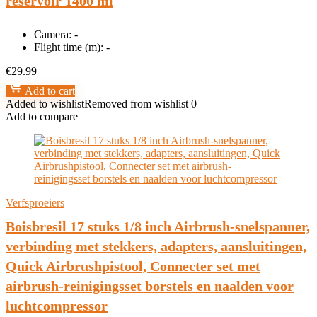
reservoir 1400 ml
Camera:
-
Flight time (m):
-
€
29.99
Add to cart
Added to wishlist
Removed from wishlist
0
Add to compare
Verfsproeiers
Boisbresil 17 stuks 1/8 inch Airbrush-snelspanner,
verbinding met stekkers, adapters, aansluitingen,
Quick Airbrushpistool, Connecter set met
airbrush-reinigingsset borstels en naalden voor
luchtcompressor