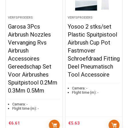
VERFSPROEIERS
VERFSPROEIERS
Garosa 3Pcs
Yosoo 2 stks/set
Airbrush Nozzles
Plastic Spuitpistool
Vervanging Rvs
Airbrush Cup Pot
Airbrush
Fastmover
Accessoires
Schroefdraad Fitting
Gereedschap Set
Deel Pneumatisch
Voor Airbrushes
Tool Accessoire
Spuitpistool 0.2Mm
Camera:
-
0.3Mm 0.5Mm
Flight time (m):
-
Camera:
-
Flight time (m):
-
€
6.61
€
5.63