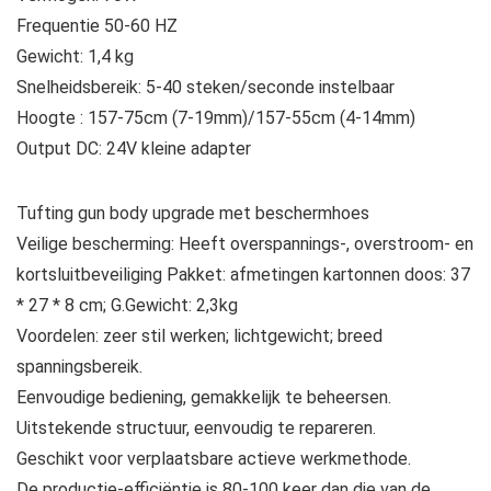
Frequentie 50-60 HZ
Gewicht: 1,4 kg
Snelheidsbereik: 5-40 steken/seconde instelbaar
Hoogte : 157-75cm (7-19mm)/157-55cm (4-14mm)
Output DC: 24V kleine adapter
Tufting gun body upgrade met beschermhoes
Veilige bescherming: Heeft overspannings-, overstroom- en
kortsluitbeveiliging Pakket: afmetingen kartonnen doos: 37
* 27 * 8 cm; G.Gewicht: 2,3kg
Voordelen: zeer stil werken; lichtgewicht; breed
spanningsbereik.
Eenvoudige bediening, gemakkelijk te beheersen.
Uitstekende structuur, eenvoudig te repareren.
Geschikt voor verplaatsbare actieve werkmethode.
De productie-efficiëntie is 80-100 keer dan die van de