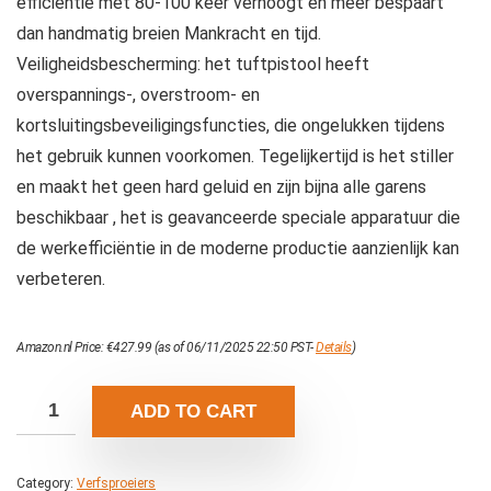
efficiëntie met 80-100 keer verhoogt en meer bespaart
dan handmatig breien Mankracht en tijd.
Veiligheidsbescherming: het tuftpistool heeft
overspannings-, overstroom- en
kortsluitingsbeveiligingsfuncties, die ongelukken tijdens
het gebruik kunnen voorkomen. Tegelijkertijd is het stiller
en maakt het geen hard geluid en zijn bijna alle garens
beschikbaar , het is geavanceerde speciale apparatuur die
de werkefficiëntie in de moderne productie aanzienlijk kan
verbeteren.
Amazon.nl Price:
€
427.99
(as of 06/11/2025 22:50 PST-
Details
)
ADD TO CART
Category:
Verfsproeiers