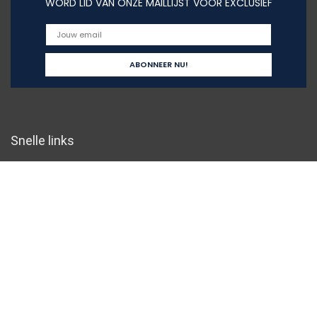
WORD LID VAN ONZE MAILLIJST VOOR EXCLUSIEF
Snelle links
Home
Overzicht
Alles winkelen
Blogs
Onze webshops
Adverteren
Verklaringen