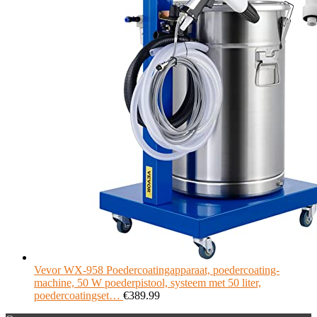
Vevor WX-958 Poedercoatingapparaat, poedercoating-
machine, 50 W poederpistool, systeem met 50 liter,
poedercoatingset…
€
389.99