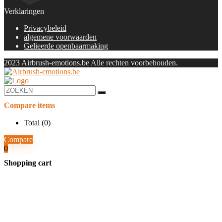
Verklaringen
Privacybeleid
algemene voorwaarden
Gelieerde openbaarmaking
2023 Airbrush-emotions.be Alle rechten voorbehouden.
Compare items
Total (
0
)
Compare
0
Shopping cart