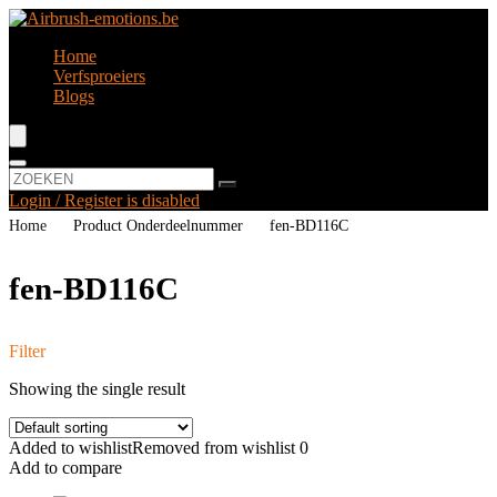
Home
Verfsproeiers
Blogs
Login / Register is disabled
Home
Product Onderdeelnummer
‎fen-BD116C
‎fen-BD116C
Filter
Showing the single result
Added to wishlist
Removed from wishlist
0
Add to compare