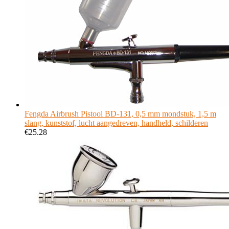
Fengda Airbrush Pistool BD-131, 0,5 mm mondstuk, 1,5 m
slang, kunststof, lucht aangedreven, handheld, schilderen
€
25.28