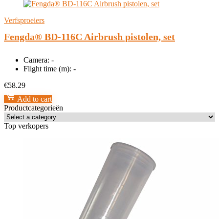
Verfsproeiers
Fengda® BD-116C Airbrush pistolen, set
Camera:
-
Flight time (m):
-
€
58.29
Add to cart
Productcategorieën
Top verkopers