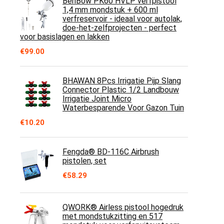
BenBow PK60 HVLP verfpistool
1,4 mm mondstuk + 600 ml
verfreservoir - ideaal voor autolak,
doe-het-zelfprojecten - perfect
voor basislagen en lakken
€
99.00
BHAWAN 8Pcs Irrigatie Pijp Slang
Connector Plastic 1/2 Landbouw
Irrigatie Joint Micro
Waterbesparende Voor Gazon Tuin
€
10.20
Fengda® BD-116C Airbrush
pistolen, set
€
58.29
QWORK® Airless pistool hogedruk
met mondstukzitting en 517