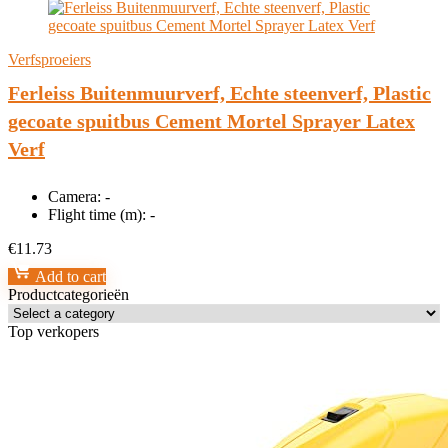
Verfsproeiers
Ferleiss Buitenmuurverf, Echte steenverf, Plastic
gecoate spuitbus Cement Mortel Sprayer Latex
Verf
Camera:
-
Flight time (m):
-
€
11.73
Add to cart
Productcategorieën
Top verkopers