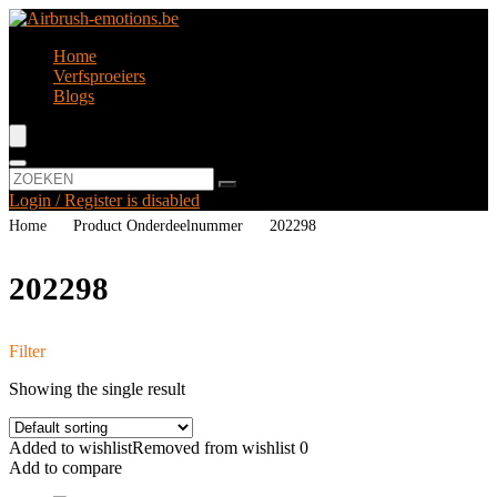
Home
Verfsproeiers
Blogs
Login / Register is disabled
Home
Product Onderdeelnummer
‎202298
‎202298
Filter
Showing the single result
Added to wishlist
Removed from wishlist
0
Add to compare