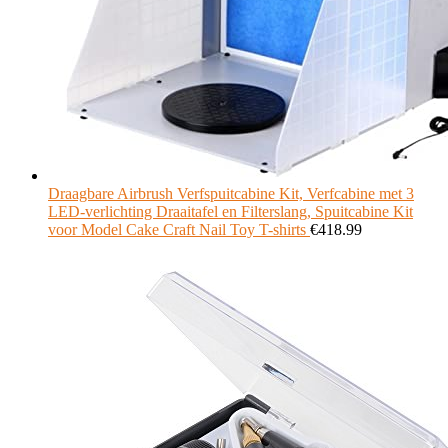
Draagbare Airbrush Verfspuitcabine Kit, Verfcabine met 3
LED-verlichting Draaitafel en Filterslang, Spuitcabine Kit
voor Model Cake Craft Nail Toy T-shirts
€
418.99