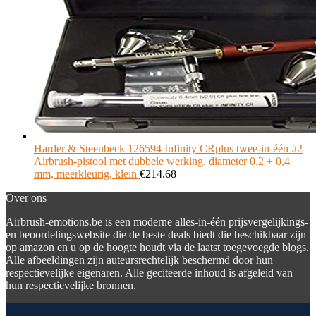
Harder & Steenbeck 126594 Infinity CRplus twee-in-één #2
Airbrush-pistool met dubbele werking, diameter 0,2 + 0,4
mm, meerkleurig, klein
€
214.68
Over ons
Airbrush-emotions.be is een moderne alles-in-één prijsvergelijkings-
en beoordelingswebsite die de beste deals biedt die beschikbaar zijn
op amazon en u op de hoogte houdt via de laatst toegevoegde blogs.
Alle afbeeldingen zijn auteursrechtelijk beschermd door hun
respectievelijke eigenaren. Alle geciteerde inhoud is afgeleid van
hun respectievelijke bronnen.