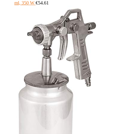
ml, 350 W
€
54.61