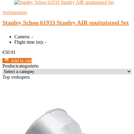
Verfsproeiers
Stanley Schou 61933 Stanley AIR spuitpistool Set
Camera:
-
Flight time (m):
-
€
50.91
Add to cart
Productcategorieën
Top verkopers