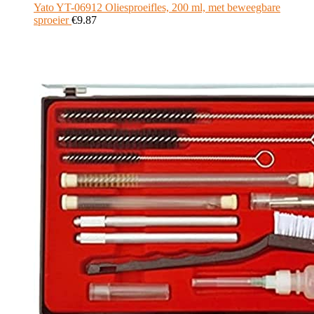
Yato YT-06912 Oliesproeifles, 200 ml, met beweegbare
sproeier
€
9.87