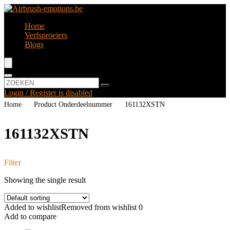
Home
Verfsproeiers
Blogs
Login / Register is disabled
Home
Product Onderdeelnummer
‎161132XSTN
‎161132XSTN
Filter
Showing the single result
Added to wishlist
Removed from wishlist
0
Add to compare