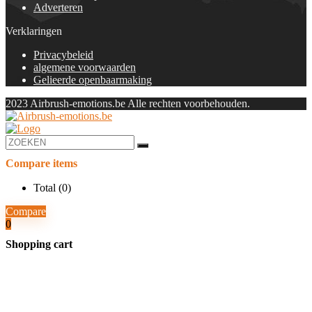
Adverteren
Verklaringen
Privacybeleid
algemene voorwaarden
Gelieerde openbaarmaking
2023 Airbrush-emotions.be Alle rechten voorbehouden.
Compare items
Total (
0
)
Compare
0
Shopping cart