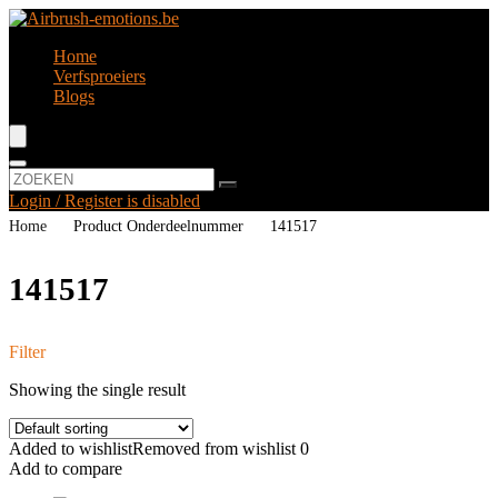
Home
Verfsproeiers
Blogs
Login / Register is disabled
Home
Product Onderdeelnummer
‎141517
‎141517
Filter
Showing the single result
Added to wishlist
Removed from wishlist
0
Add to compare