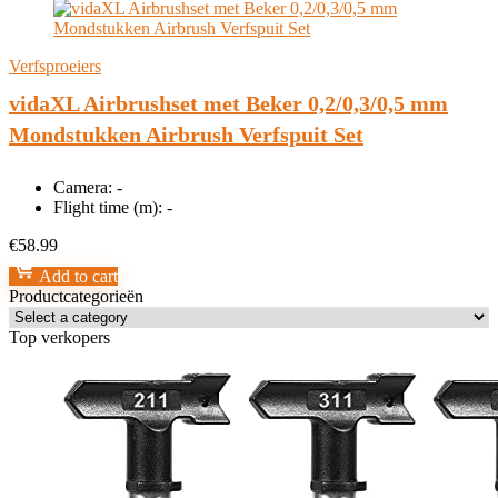
Verfsproeiers
vidaXL Airbrushset met Beker 0,2/0,3/0,5 mm
Mondstukken Airbrush Verfspuit Set
Camera:
-
Flight time (m):
-
€
58.99
Add to cart
Productcategorieën
Top verkopers