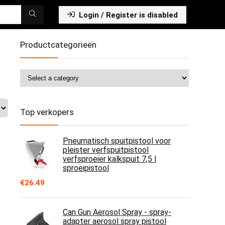
Login / Register is disabled
Productcategorieën
Top verkopers
Pneumatisch spuitpistool voor
pleister verfspuitpistool
verfsproeier kalkspuit 7,5 l
sproeipistool
€
26.49
Can Gun Aerosol Spray - spray-
adapter aerosol spray pistool