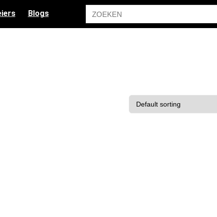
iers
Blogs