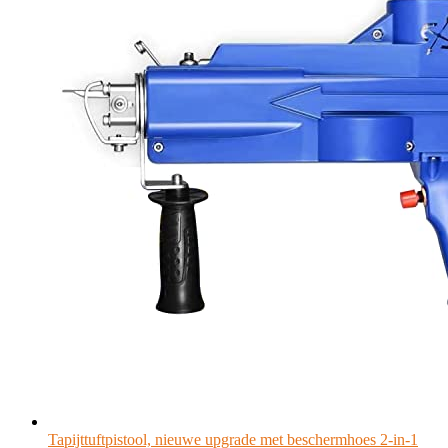
Tapijttuftpistool, nieuwe upgrade met beschermhoes 2-in-1