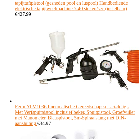
tapijttuftpistool (gesneden pool en luspool) Handbediende
elektrische tapijtweefmachine 5-40 steken/sec (instelbaar)
€
427.99
Ferm ATM1036 Pneumatische Gereedschapsset - 5-delig -
Met Verfspuitpistool inclusief beker, Spuitpistool, Groefvuller
met Manometer, Blaaspistool, 5m-Spiraalslang met DIN-
aansluiting
€
34.97