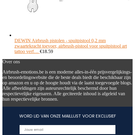
DEWIN Airbrush pistolen - spuitpistool 0,2 mm
zwaartekracht toevoer, airbrush-pistool voor spuitpistool art
tattoo verf…
€
18.59
Over ons
Airbrush-emotions.be is een moderne alles-in-één prijsvergelijkings-
en beoordelingswebsite die de beste deals biedt die beschikbaar zijn
op amazon en u op de hoogte houdt via de laatst toegevoegde blogs.
Alle afbeeldingen zijn auteursrechtelijk beschermd door hun
respectievelijke eigenaren. Alle geciteerde inhoud is afgeleid van
hun respectievelijke bronnen.
WORD LID VAN ONZE MAILLIJST VOOR EXCLUSIEF