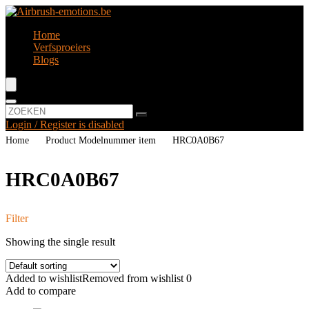
Home
Verfsproeiers
Blogs
Login / Register is disabled
Home
Product Modelnummer item
‎HRC0A0B67
‎HRC0A0B67
Filter
Showing the single result
Added to wishlist
Removed from wishlist
0
Add to compare