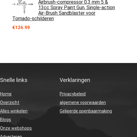
Airbrush-compressor 0,3 mm 5 &
13cc Spray Paint Gun, Single-action
Air-Brush Sandblaster voor
Tornado-schilderen
€
126.99
Snelle links
Verklaringen
Home
Privacybeleid
Overzicht
algemene voorwaarden
Alles winkelen
Gelieerde openbaarmaking
Blogs
Onze webshops
Adverteren