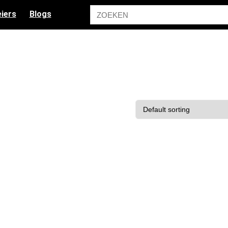
iers
Blogs