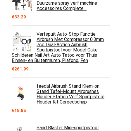
Duurzame spray verf machine
Accessoires Complete…
€
33.29
Verfspuit Auto-Stop Functie
Airbrush Met Compressor 0.3mm
7cc Dual-Action Airbrush
Spuitpistool voor Model Cake
Schilderen Nail Art Auto Tatoo voor Thuis
Binnen- en Buitenmuren, Plafond, Fen
€
261.99
feedal Airbrush Stand Klem-on
Stand Tafel-Mount Airbrushes
Houder Station Verf Spuitpistool
Houder Kit Gereedschap
€
18.85
Sand Blaster Mini-spuitpistool,