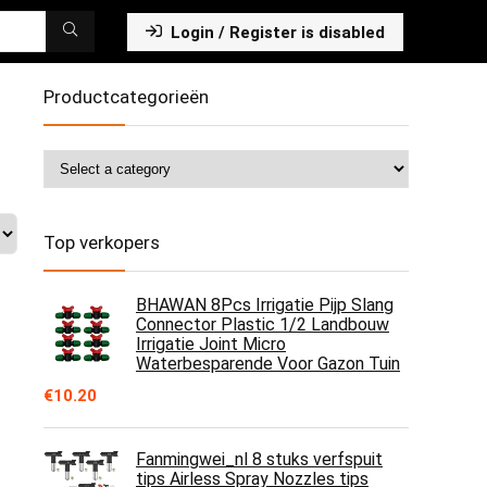
Login / Register is disabled
Productcategorieën
Top verkopers
BHAWAN 8Pcs Irrigatie Pijp Slang
Connector Plastic 1/2 Landbouw
Irrigatie Joint Micro
Waterbesparende Voor Gazon Tuin
€
10.20
Fanmingwei_nl 8 stuks verfspuit
tips Airless Spray Nozzles tips