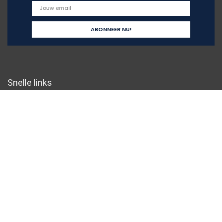
Snelle links
Home
Overzicht
Alles winkelen
Blogs
Onze webshops
Adverteren
Verklaringen
Privacybeleid