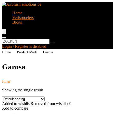
Home
Verfsproeiers
Blogs
Login / Register is disabled
Home
Product Merk
‎Garosa
‎Garosa
Filter
Showing the single result
Added to wishlist
Removed from wishlist
0
Add to compare