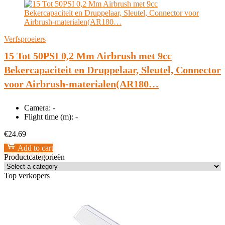
Verfsproeiers
15 Tot 50PSI 0,2 Mm Airbrush met 9cc
Bekercapaciteit en Druppelaar, Sleutel, Connector
voor Airbrush-materialen(AR180…
Camera:
-
Flight time (m):
-
€
24.69
Add to cart
Productcategorieën
Top verkopers