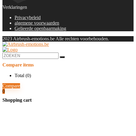
Verklaringen
Privacybeleid
algemene voorwaarden
Gelieerde openbaarmaking
2023 Airbrush-emotions.be Alle rechten voorbehouden.
Compare items
Total (
0
)
Compare
0
Shopping cart