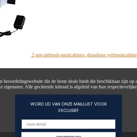
2 sets airbrush-spuitcabines, draagbare verfspuitcabine
en beoordelingswebsite die de beste deals biedt die beschikbaar zijn op
e eigenaren. Alle geciteerde inhoud is afgeleid van hun respectievelijk
WORD LID VAN ONZE MAILLIJST VOOR
EXCLUSIEF