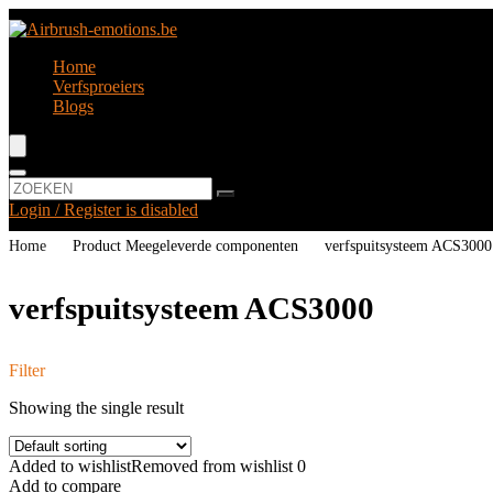
Home
Verfsproeiers
Blogs
Login / Register is disabled
Home
Product Meegeleverde componenten
‎verfspuitsysteem ACS3000
‎verfspuitsysteem ACS3000
Filter
Showing the single result
Added to wishlist
Removed from wishlist
0
Add to compare