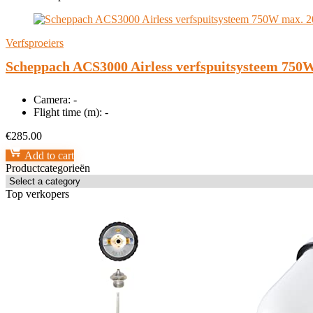
Verfsproeiers
Scheppach ACS3000 Airless verfspuitsysteem 750W 
Camera:
-
Flight time (m):
-
€
285.00
Add to cart
Productcategorieën
Top verkopers