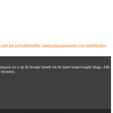
s met led-verlichtingsfilter, spuitcabineslangenset voor modelhobby,
 amazon en u op de hoogte houdt via de laatst toegevoegde blogs. Alle
e bronnen.