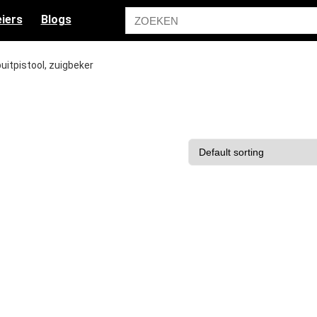
iers
Blogs
puitpistool, zuigbeker