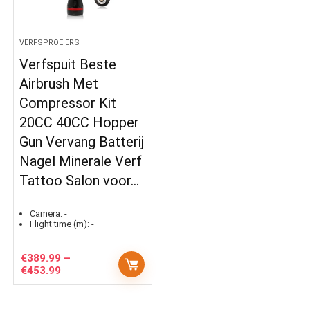
VERFSPROEIERS
Verfspuit Beste
Airbrush Met
Compressor Kit
20CC 40CC Hopper
Gun Vervang Batterij
Nagel Minerale Verf
Tattoo Salon voor…
Camera:
-
Flight time (m):
-
€
389.99
–
Price
€
453.99
range:
€389.99
through