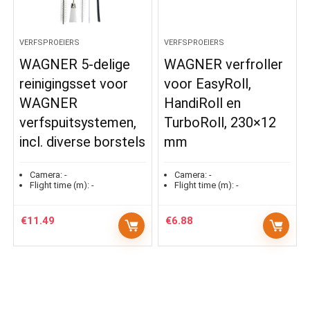
VERFSPROEIERS
VERFSPROEIERS
WAGNER 5-delige
WAGNER verfroller
reinigingsset voor
voor EasyRoll,
WAGNER
HandiRoll en
verfspuitsystemen,
TurboRoll, 230×12
incl. diverse borstels
mm
Camera:
-
Camera:
-
Flight time (m):
-
Flight time (m):
-
€
11.49
€
6.88