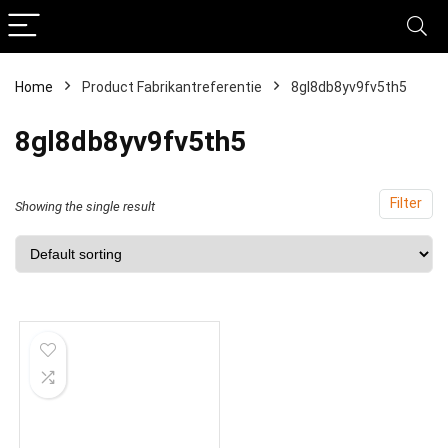
Home
Product Fabrikantreferentie
‎8gl8db8yv9fv5th5
‎8gl8db8yv9fv5th5
Filter
Showing the single result