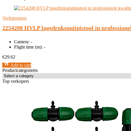
Verfsproeiers
2254208 HVLP lagedrukspuitpistool in professionel
Camera:
-
Flight time (m):
-
€
29.62
Add to cart
Productcategorieën
Top verkopers