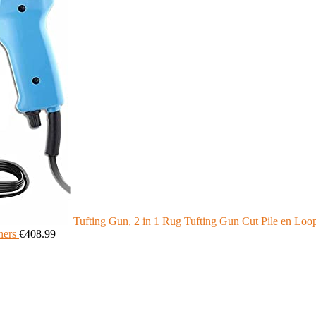
Tufting Gun, 2 in 1 Rug Tufting Gun Cut Pile en Loop
ners
€
408.99