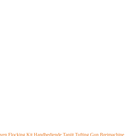
Weven Flocking Kit Handbediende Tapijt Tufting Gun Breimachine