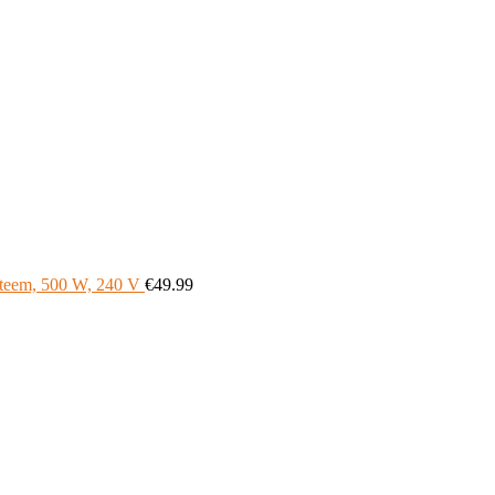
teem, 500 W, 240 V
€
49.99