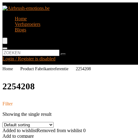
Home
Verfsproeiers
Blogs
Login / Register is disabled
Home
Product Fabrikantreferentie
‎2254208
‎2254208
Filter
Showing the single result
Added to wishlist
Removed from wishlist
0
Add to compare