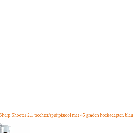
harp Shooter 2.1 trechter/spuitpistool met 45 graden hoekadapter, bla