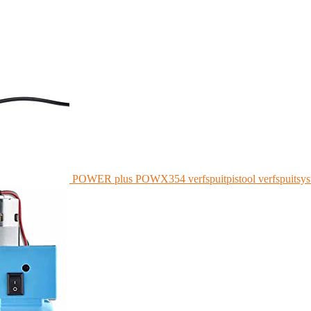
POWER plus POWX354 verfspuitpistool verfspuitsys