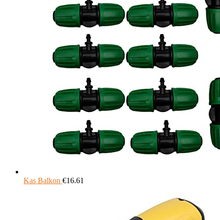
Kas Balkon
€
16.61