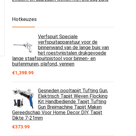
Hotkeuzes
Verfspuit Speciale
verfspuitapparatuur voor de
binnenwand van de lange buis van
het roestvrijstalen drukgevoede
lange staafspuitpistool voor binnen- en
buitenmuren, plafond, vennen
€
1,398.99
Gesneden pooltapijt Tufting Gun,
Elektrisch Tapijt Weven Flocking
Kit Handbediende Tapijt Tufting
Gun Breimachine Tapijt Maken
Gereedschap Voor Home Decor DIY, Tapijt
Dikte 7-21mm
€
373.99