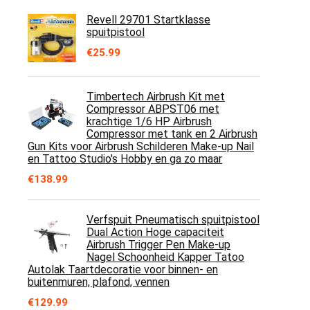
Revell 29701 Startklasse
spuitpistool
€
25.99
Timbertech Airbrush Kit met
Compressor ABPST06 met
krachtige 1/6 HP Airbrush
Compressor met tank en 2 Airbrush
Gun Kits voor Airbrush Schilderen Make-up Nail
en Tattoo Studio's Hobby en ga zo maar
€
138.99
Verfspuit Pneumatisch spuitpistool
Dual Action Hoge capaciteit
Airbrush Trigger Pen Make-up
Nagel Schoonheid Kapper Tatoo
Autolak Taartdecoratie voor binnen- en
buitenmuren, plafond, vennen
€
129.99