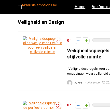
Home
Verfsproe
Veiligheid en Design
0
Veiligheidsspiegels
stijlvolle ruimte
Veiligheidsspiegels voor ver
omgevingen waar veiligheid vo
Joyce
November 12, 20
0