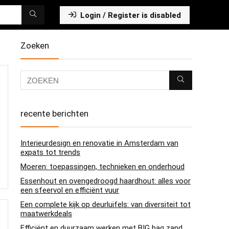
Login / Register is disabled
Zoeken
recente berichten
Interieurdesign en renovatie in Amsterdam van
expats tot trends
Moeren: toepassingen, technieken en onderhoud
Essenhout en ovengedroogd haardhout: alles voor
een sfeervol en efficiënt vuur
Een complete kijk op deurluifels: van diversiteit tot
maatwerkdeals
Efficiënt en duurzaam werken met BIG bag zand