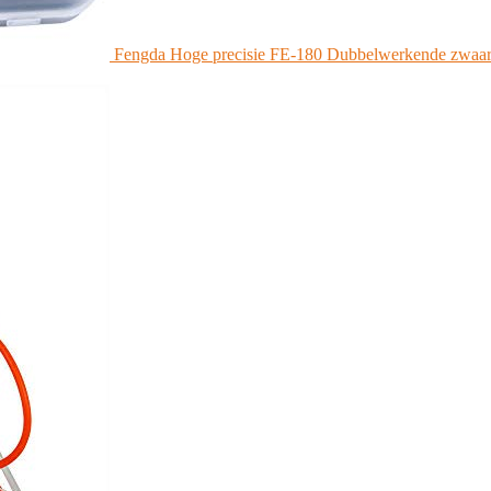
Fengda Hoge precisie FE-180 Dubbelwerkende zwaartekr