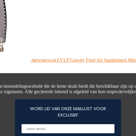
mewmewcat LVLP Gravity Feed Air Spuitpistool Mini 
en beoordelingswebsite die de beste deals biedt die beschikbaar zijn op
e eigenaren. Alle geciteerde inhoud is afgeleid van hun respectievelijk
WORD LID VAN ONZE MAILLIJST VOOR
EXCLUSIEF