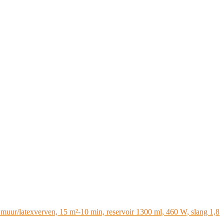
r/latexverven, 15 m²-10 min, reservoir 1300 ml, 460 W, slang 1,8