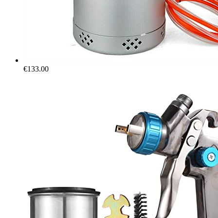
€
133.00