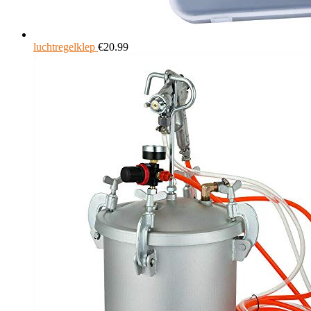
luchtregelklep
€
20.99