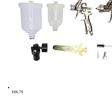
€
66.79