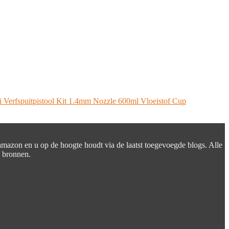
Verfspuitpistool Kit 1.4mm Nozzle 600ml Vloeistof Cup
 amazon en u op de hoogte houdt via de laatst toegevoegde blogs. Alle
e bronnen.