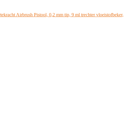
acht Airbrush Pistool, 0,2 mm tip, 9 ml trechter vloeistofbeker,