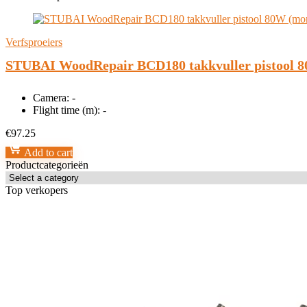
Verfsproeiers
STUBAI WoodRepair BCD180 takkvuller pistool 
Camera:
-
Flight time (m):
-
€
97.25
Add to cart
Productcategorieën
Top verkopers