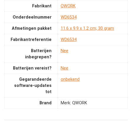
Fabrikant
‎QWORK
Onderdeelnummer
‎WD6534
Afmetingen pakket
‎11.6 x 9.9 x 1.2 cm; 30 gram
Fabrikantreferentie
‎WD6534
Batterijen
‎Nee
inbegrepen?
Batterijen vereist?
‎Nee
Gegarandeerde
‎onbekend
software-updates
tot
Brand
Merk: QWORK