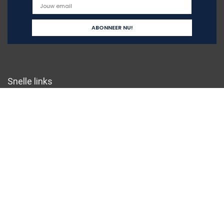
Snelle links
Home
Overzicht
Alles winkelen
Blogs
Onze webshops
Adverteren
Verklaringen
Privacybeleid