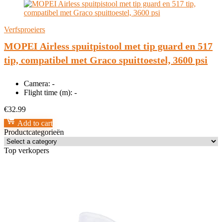
Verfsproeiers
MOPEI Airless spuitpistool met tip guard en 517
tip, compatibel met Graco spuittoestel, 3600 psi
Camera:
-
Flight time (m):
-
€
32.99
Add to cart
Productcategorieën
Top verkopers