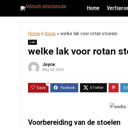
Home
Verfsproe
Home
»
blogs
»
welke lak voor rotan stoelen
Lak
welke lak voor rotan s
Joyce
May 28, 2024
0
Save
Voorbereiding van de stoelen