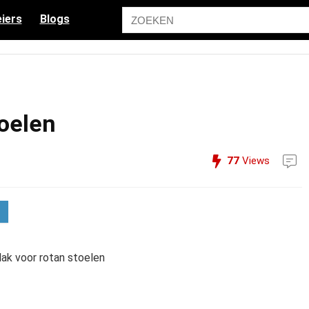
iers
Blogs
toelen
77
Views