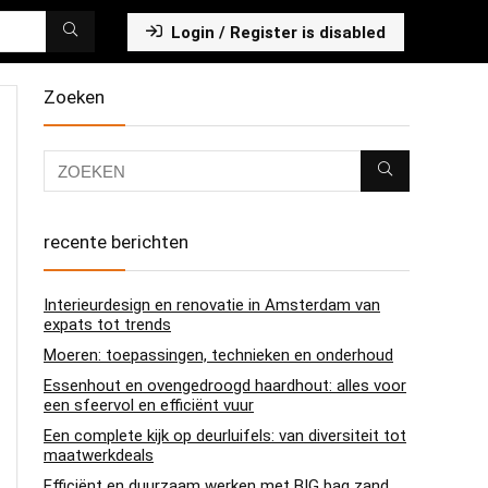
Login / Register is disabled
Zoeken
recente berichten
Interieurdesign en renovatie in Amsterdam van
expats tot trends
Moeren: toepassingen, technieken en onderhoud
Essenhout en ovengedroogd haardhout: alles voor
een sfeervol en efficiënt vuur
Een complete kijk op deurluifels: van diversiteit tot
maatwerkdeals
Efficiënt en duurzaam werken met BIG bag zand