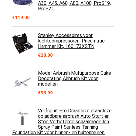
A30, A45, A60, A80, A100, ProS19,
ProS21
€
119.00
Stanley Accessoires voor
luchtcompressoren, Pneumatic
Hammer Kit, 160173XSTN
€
28.80
Model Airbrush Multipurpose Cake
Decorating Airbrush Kit voor
modellen
€
93.99
Verfspuit Pro Draadloze draadloze
oplaadbare airbrush Auto Start en
Stop Verbeterde schaalmodellen
Spray Paint Sunless Tanning
Foundation Kit voor binnen- en buitenmuren,