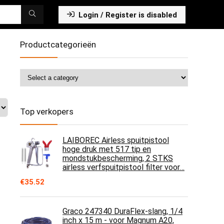
Login / Register is disabled
Productcategorieën
Top verkopers
LAIBOREC Airless spuitpistool
hoge druk met 517 tip en
mondstukbescherming, 2 STKS
airless verfspuitpistool filter voor…
€
35.52
Graco 247340 DuraFlex-slang, 1/4
inch x 15 m - voor Magnum A20,