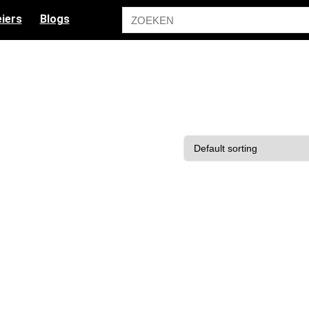
iers
Blogs