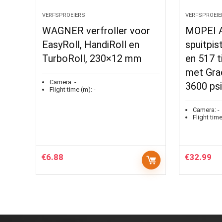
VERFSPROEIERS
VERFSPROEIE
WAGNER verfroller voor
MOPEI A
EasyRoll, HandiRoll en
spuitpis
TurboRoll, 230×12 mm
en 517 t
met Grac
Camera:
-
3600 psi
Flight time (m):
-
Camera:
-
Flight time
€
6.88
€
32.99