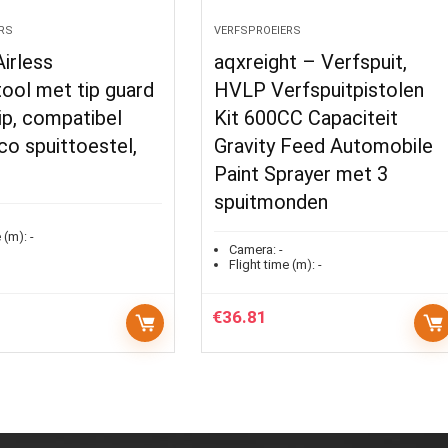
RS
VERFSPROEIERS
irless
aqxreight – Verfspuit,
tool met tip guard
HVLP Verfspuitpistolen
ip, compatibel
Kit 600CC Capaciteit
o spuittoestel,
Gravity Feed Automobile
Paint Sprayer met 3
spuitmonden
 (m):
-
Camera:
-
Flight time (m):
-
€
36.81