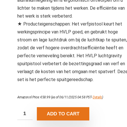
aluminiumlegering en is ergonomisch ontworpen om u
lichter te maken tijdens het werken. De efficiëntie van
het werk is sterk verbeterd.
★ Producteigenschappen: Het verfpistool keurt het
werkingsprincipe van HVLP goed, en gebruikt hoge
stroom en lage luchtdruk om bij de luchtkap te spuiten,
zodat de verf hogere overdrachtsefficiëntie heeft en
perfecte verneveling bereikt. Het HVLP luchtgravity
spuitpistool verbetert de bezettingsgraad van verf en
verlaagt de kosten van het omgaan met spatverf. Dez
set is het perfecte spuitgereedschap.
Amazon.nl Price:
€
58.99
(as of 06/11/2025 04:58 PST-
Details
)
ADD TO CART