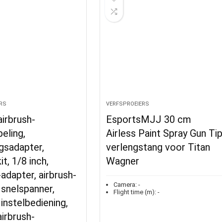
RS
VERFSPROEIERS
airbrush-
EsportsMJJ 30 cm
eling,
Airless Paint Spray Gun Ti
gsadapter,
verlengstang voor Titan
it, 1/8 inch,
Wagner
-adapter, airbrush-
Camera:
-
 snelspanner,
Flight time (m):
-
 instelbediening,
airbrush-