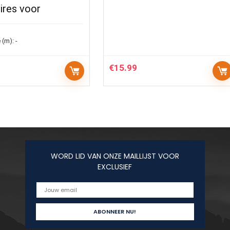
ires voor
 (m):
-
€
15.99
WORD LID VAN ONZE MAILLIJST VOOR
EXCLUSIEF