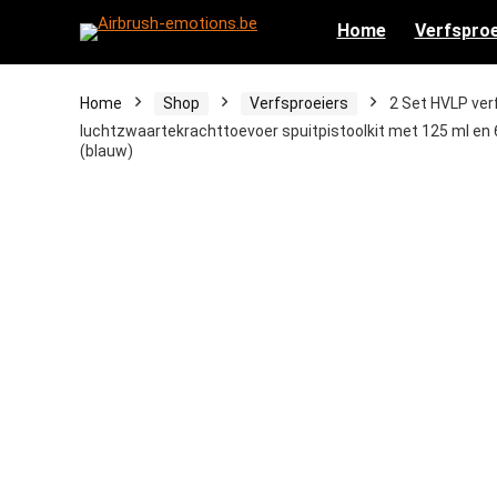
Home
Verfsproe
Home
Shop
Verfsproeiers
2 Set HVLP ve
luchtzwaartekrachttoevoer spuitpistoolkit met 125 ml en
(blauw)