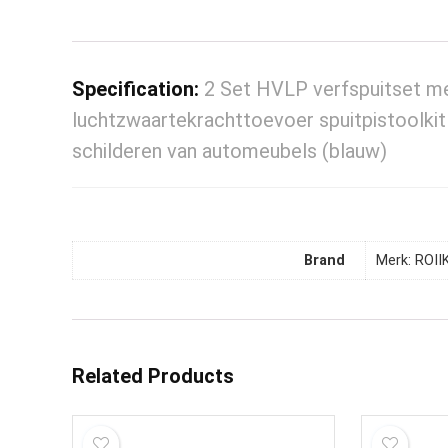
Specification:
2 Set HVLP verfspuitset m
luchtzwaartekrachttoevoer spuitpistoolki
schilderen van automeubels (blauw)
Brand
Merk: ROI
Related Products