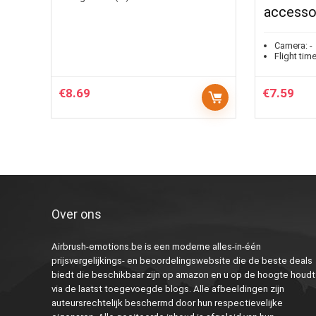
accesso
Camera:
-
Flight time
€
8.69
€
7.59
Over ons
Airbrush-emotions.be is een moderne alles-in-één
prijsvergelijkings- en beoordelingswebsite die de beste deals
biedt die beschikbaar zijn op amazon en u op de hoogte houdt
via de laatst toegevoegde blogs. Alle afbeeldingen zijn
auteursrechtelijk beschermd door hun respectievelijke