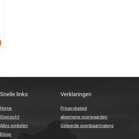
Snelle links
Verklaringen
Home
Privacybeleid
Overzicht
algemene voorwaarden
Alles winkelen
Gelieerde openbaarmaking
Blogs