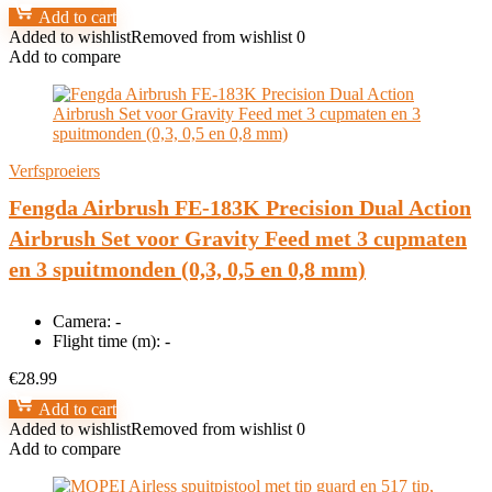
Add to cart
Added to wishlist
Removed from wishlist
0
Add to compare
Verfsproeiers
Fengda Airbrush FE-183K Precision Dual Action
Airbrush Set voor Gravity Feed met 3 cupmaten
en 3 spuitmonden (0,3, 0,5 en 0,8 mm)
Camera:
-
Flight time (m):
-
€
28.99
Add to cart
Added to wishlist
Removed from wishlist
0
Add to compare