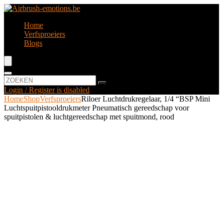
Home
Verfsproeiers
Blogs
Login / Register is disabled
Home
Shop
Verfsproeiers
Riloer Luchtdrukregelaar, 1/4 “BSP Mini
Luchtspuitpistooldrukmeter Pneumatisch gereedschap voor
spuitpistolen & luchtgereedschap met spuitmond, rood