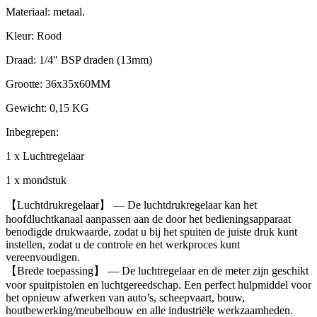
Materiaal: metaal.
Kleur: Rood
Draad: 1/4″ BSP draden (13mm)
Grootte: 36x35x60MM
Gewicht: 0,15 KG
Inbegrepen:
1 x Luchtregelaar
1 x mondstuk
【Luchtdrukregelaar】 — De luchtdrukregelaar kan het
hoofdluchtkanaal aanpassen aan de door het bedieningsapparaat
benodigde drukwaarde, zodat u bij het spuiten de juiste druk kunt
instellen, zodat u de controle en het werkproces kunt
vereenvoudigen.
【Brede toepassing】 — De luchtregelaar en de meter zijn geschikt
voor spuitpistolen en luchtgereedschap. Een perfect hulpmiddel voor
het opnieuw afwerken van auto’s, scheepvaart, bouw,
houtbewerking/meubelbouw en alle industriële werkzaamheden.