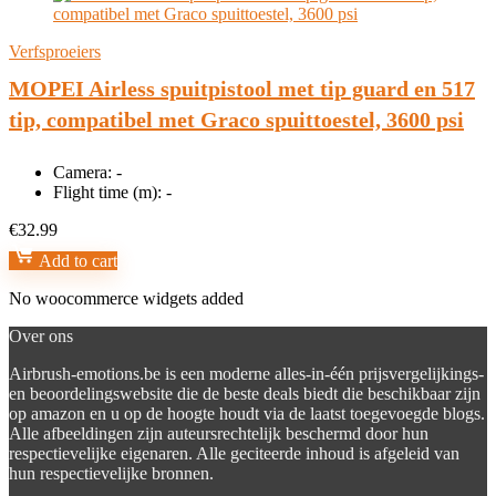
Verfsproeiers
MOPEI Airless spuitpistool met tip guard en 517
tip, compatibel met Graco spuittoestel, 3600 psi
Camera:
-
Flight time (m):
-
€
32.99
Add to cart
No woocommerce widgets added
Over ons
Airbrush-emotions.be is een moderne alles-in-één prijsvergelijkings-
en beoordelingswebsite die de beste deals biedt die beschikbaar zijn
op amazon en u op de hoogte houdt via de laatst toegevoegde blogs.
Alle afbeeldingen zijn auteursrechtelijk beschermd door hun
respectievelijke eigenaren. Alle geciteerde inhoud is afgeleid van
hun respectievelijke bronnen.