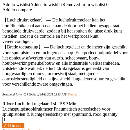
Add to wishlist
Added to wishlist
Removed from wishlist
0
Add to compare
【Luchtdrukregelaar】 — De luchtdrukregelaar kan het
hoofdluchtkanaal aanpassen aan de door het bedieningsapparaat
benodigde drukwaarde, zodat u bij het spuiten de juiste druk kunt
instellen, zodat u de controle en het werkproces kunt
vereenvoudigen.
【Brede toepassing】 — De luchtregelaar en de meter zijn geschikt
voor spuitpistolen en luchtgereedschap. Een perfect hulpmiddel voor
het opnieuw afwerken van auto’s, scheepvaart, bouw,
houtbewerking/meubelbouw en alle industriële werkzaamheden.
Uitstekende kwaliteit: de luchtdrukregelaar is gemaakt van
hoogwaardig en duurzaam roestvrij staal, met goede
corrosiebestendigheid en slijtvastheid, lange levensduur en geschikt
voor verschillende zware omgevingen.
Amazon.nl Price:
€
24.29
(as of 05/11/2025 22:32 PST-
Details
)
Riloer Luchtdrukregelaar, 1/4 "BSP Mini
Luchtspuitpistooldrukmeter Pneumatisch gereedschap voor
spuitpistolen & luchtgereedschap met spuitmond, rood quantity
Add to cart