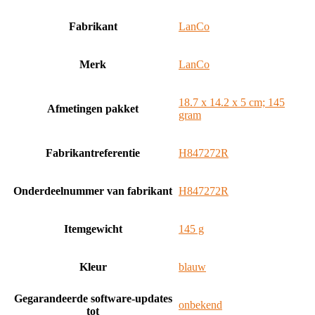
Fabrikant
‎LanCo
Merk
‎LanCo
‎18.7 x 14.2 x 5 cm; 145
Afmetingen pakket
gram
Fabrikantreferentie
‎H847272R
Onderdeelnummer van fabrikant
‎H847272R
Itemgewicht
‎145 g
Kleur
‎blauw
Gegarandeerde software-updates
‎onbekend
tot