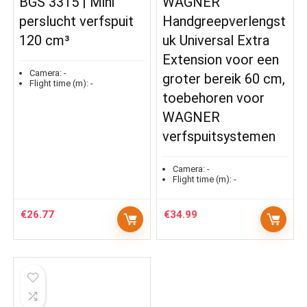
BGS 3315 | Mini
WAGNER
perslucht verfspuit
Handgreepverlengst
120 cm³
uk Universal Extra
Extension voor een
Camera:
-
groter bereik 60 cm,
Flight time (m):
-
toebehoren voor
WAGNER
verfspuitsystemen
Camera:
-
Flight time (m):
-
€
26.77
€
34.99