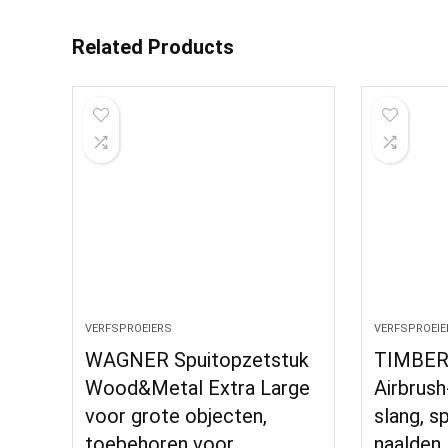
Related Products
VERFSPROEIERS
VERFSPROEIE
WAGNER Spuitopzetstuk
TIMBER
Wood&Metal Extra Large
Airbrush
voor grote objecten,
slang, s
toebehoren voor
naalden,