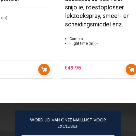
snijolie, roestoplosser
lekzoekspray, smeer- en
 (m):
-
scheidingsmiddel enz.
Camera:
-
Flight time (m):
-
€
49.95
WORD LID VAN ONZE MAILLIJST VOOR
EXCLUSIEF