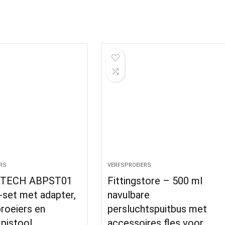
RS
VERFSPROEIERS
TECH ABPST01
Fittingstore – 500 ml
-set met adapter,
navulbare
proeiers en
persluchtspuitbus met
 pistool
accessoires fles voor