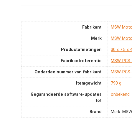
Fabrikant
‎MSW Moto
Merk
‎MSW Moto
Productafmetingen
‎30 x 7.5 x
Fabrikantreferentie
‎MSW-PCS-
Onderdeelnummer van fabrikant
‎MSW-PCS-
Itemgewicht
‎790 g
Gegarandeerde software-updates
‎onbekend
tot
Brand
Merk: MSW