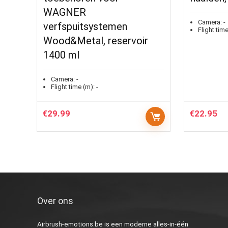
WAGNER
Camera:
-
verfspuitsystemen
Flight time
Wood&Metal, reservoir
1400 ml
Camera:
-
Flight time (m):
-
€
29.99
€
22.95
Over ons
Airbrush-emotions.be is een moderne alles-in-één