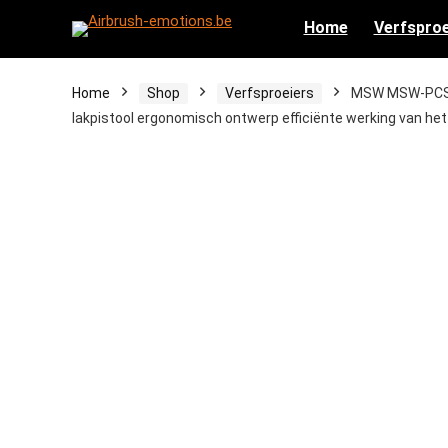
Home
Verfsproe
Home
Shop
Verfsproeiers
MSW MSW-PCS-50
lakpistool ergonomisch ontwerp efficiënte werking van he