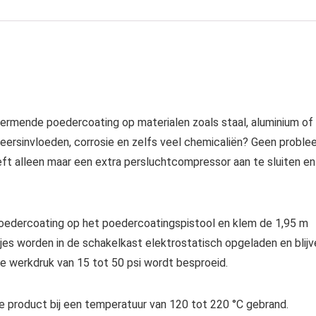
chermende poedercoating op materialen zoals staal, aluminium of
ersinvloeden, corrosie en zelfs veel chemicaliën? Geen probl
 alleen maar een extra persluchtcompressor aan te sluiten en
oedercoating op het poedercoatingspistool en klem de 1,95 m
es worden in de schakelkast elektrostatisch opgeladen en blijv
e werkdruk van 15 tot 50 psi wordt besproeid.
e product bij een temperatuur van 120 tot 220 °C gebrand.