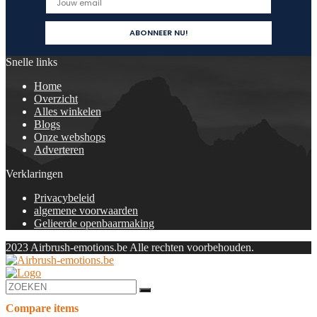
Snelle links
Home
Overzicht
Alles winkelen
Blogs
Onze webshops
Adverteren
Verklaringen
Privacybeleid
algemene voorwaarden
Gelieerde openbaarmaking
2023 Airbrush-emotions.be Alle rechten voorbehouden.
Compare items