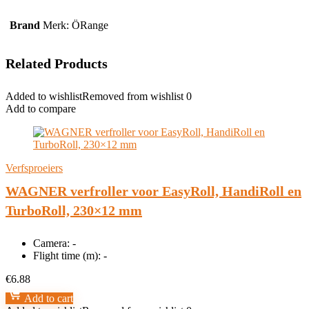
Brand
Merk: ÖRange
Related Products
Added to wishlist
Removed from wishlist
0
Add to compare
Verfsproeiers
WAGNER verfroller voor EasyRoll, HandiRoll en
TurboRoll, 230×12 mm
Camera:
-
Flight time (m):
-
€
6.88
Add to cart