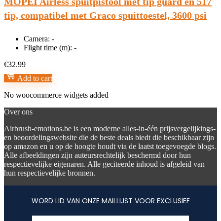
MOPEI Airless spuitpistool met tip guard en 517
tip, compatibel met Graco spuittoestel, 3600 psi
Camera:
-
Flight time (m):
-
€
32.99
Add to cart
No woocommerce widgets added
Over ons
Airbrush-emotions.be is een moderne alles-in-één prijsvergelijkings-
en beoordelingswebsite die de beste deals biedt die beschikbaar zijn
op amazon en u op de hoogte houdt via de laatst toegevoegde blogs.
Alle afbeeldingen zijn auteursrechtelijk beschermd door hun
respectievelijke eigenaren. Alle geciteerde inhoud is afgeleid van
hun respectievelijke bronnen.
WORD LID VAN ONZE MAILLIJST VOOR EXCLUSIEF