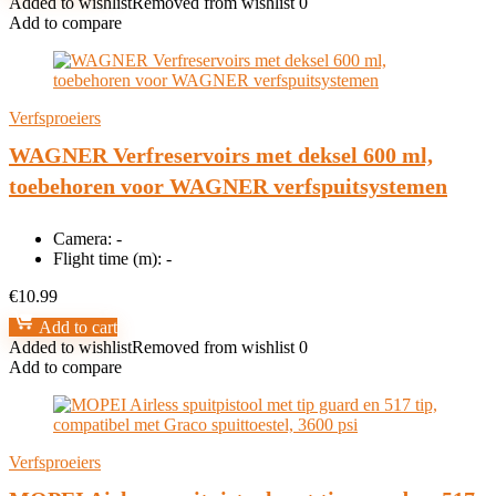
Added to wishlist
Removed from wishlist
0
Add to compare
Verfsproeiers
WAGNER Verfreservoirs met deksel 600 ml,
toebehoren voor WAGNER verfspuitsystemen
Camera:
-
Flight time (m):
-
€
10.99
Add to cart
Added to wishlist
Removed from wishlist
0
Add to compare
Verfsproeiers