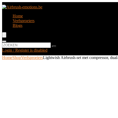
Home
Verfsproeiers
Blogs
Login / Register is disabled
Home
Shop
Verfsproeiers
Lightwish Airbrush-set met compressor, dual