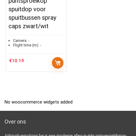
puntsproeikop
spuitdop voor
spuitbussen spray
caps zwart/wit
Camera:
-
Flight time (m):
-
€
10.19
No woocommerce widgets added
Over ons
Airbrush-emotions.be is een moderne alles-in-één prijsvergelijkings-