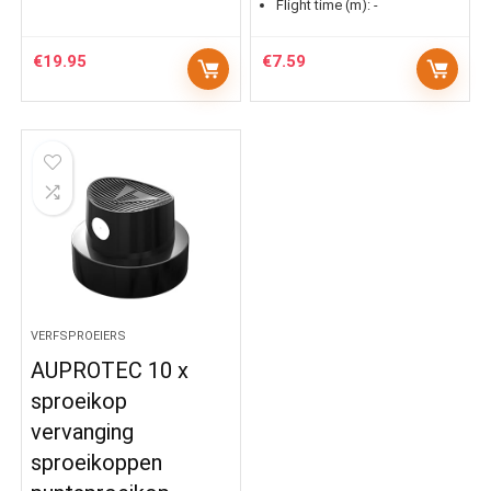
Flight time (m):
-
€
19.95
€
7.59
VERFSPROEIERS
AUPROTEC 10 x
sproeikop
vervanging
sproeikoppen