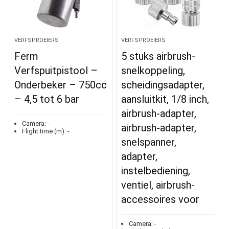
VERFSPROEIERS
VERFSPROEIERS
Ferm
5 stuks airbrush-
Verfspuitpistool –
snelkoppeling,
Onderbeker – 750cc
scheidingsadapter,
– 4,5 tot 6 bar
aansluitkit, 1/8 inch,
airbrush-adapter,
Camera:
-
airbrush-adapter,
Flight time (m):
-
snelspanner,
adapter,
instelbediening,
ventiel, airbrush-
accessoires voor
Camera:
-