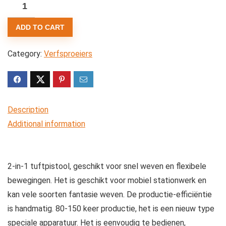
Gesneden
pooltapijt
ADD TO CART
Tufting
Gun,
Category:
Verfsproeiers
Elektrisch
Tapijt
Weven
Flocking
Description
Kit
Additional information
Handbediende
Tapijt
Tufting
2-in-1 tuftpistool, geschikt voor snel weven en flexibele
Gun
bewegingen. Het is geschikt voor mobiel stationwerk en
Breimachine
kan vele soorten fantasie weven. De productie-efficiëntie
Tapijt
is handmatig. 80-150 keer productie, het is een nieuw type
Maken
speciale apparatuur. Het is eenvoudig te bedienen,