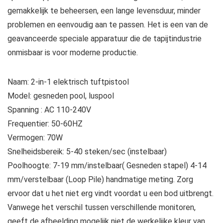
Gereedschap
gemakkelijk te beheersen, een lange levensduur, minder
Voor
problemen en eenvoudig aan te passen. Het is een van de
Home
geavanceerde speciale apparatuur die de tapijtindustrie
Decor
onmisbaar is voor moderne productie.
DIY,
Tapijt
Naam: 2-in-1 elektrisch tuftpistool
Dikte
Model: gesneden pool, luspool
7-
Spanning : AC 110-240V
21mm
Frequentier: 50-60HZ
quantity
Vermogen: 70W
Snelheidsbereik: 5-40 steken/sec (instelbaar)
Poolhoogte: 7-19 mm/instelbaar( Gesneden stapel) 4-14
mm/verstelbaar (Loop Pile) handmatige meting. Zorg
ervoor dat u het niet erg vindt voordat u een bod uitbrengt.
Vanwege het verschil tussen verschillende monitoren,
geeft de afbeelding mogelijk niet de werkelijke kleur van