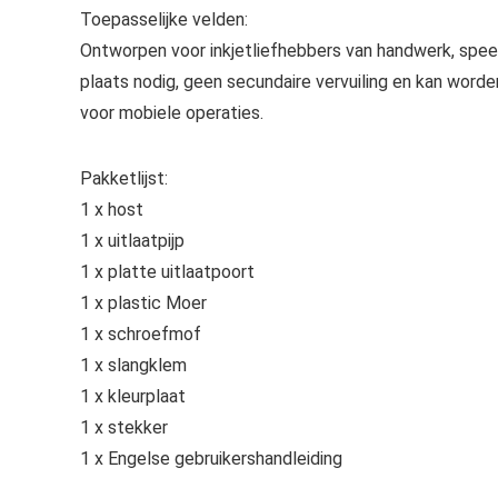
Toepasselijke velden:
Ontworpen voor inkjetliefhebbers van handwerk, spee
plaats nodig, geen secundaire vervuiling en kan word
voor mobiele operaties.
Pakketlijst:
1 x host
1 x uitlaatpijp
1 x platte uitlaatpoort
1 x plastic Moer
1 x schroefmof
1 x slangklem
1 x kleurplaat
1 x stekker
1 x Engelse gebruikershandleiding