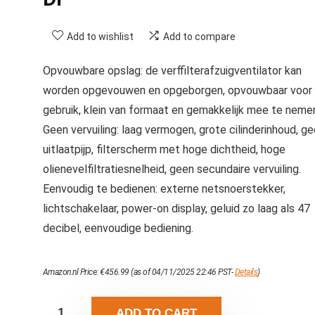
Add to wishlist
Add to compare
Opvouwbare opslag: de verffilterafzuigventilator kan
worden opgevouwen en opgeborgen, opvouwbaar voor
gebruik, klein van formaat en gemakkelijk mee te neme
Geen vervuiling: laag vermogen, grote cilinderinhoud, g
uitlaatpijp, filterscherm met hoge dichtheid, hoge
olienevelfiltratiesnelheid, geen secundaire vervuiling.
Eenvoudig te bedienen: externe netsnoerstekker,
lichtschakelaar, power-on display, geluid zo laag als 47
decibel, eenvoudige bediening.
Amazon.nl Price:
€
456.99
(as of 04/11/2025 22:46 PST-
Details
)
ADD TO CART