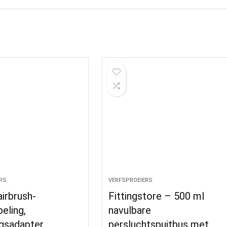
RS
VERFSPROEIERS
airbrush-
Fittingstore – 500 ml
eling,
navulbare
gsadapter,
persluchtspuitbus met